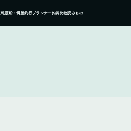
速報
渡船・餌屋
釣行プランナー
釣具比較
読みもの