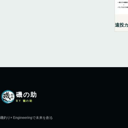
遠投カ
磯の助
BY 籠の助
磯釣り× Engineeringで未来を創る