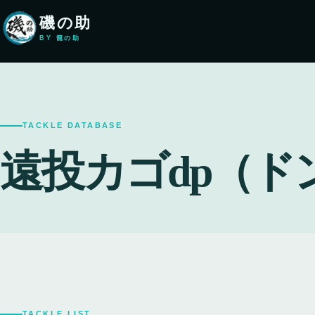
本文へ移動
磯の助
BY 籠の助
TACKLE DATABASE
遠投カゴdp（ド
TACKLE LIST