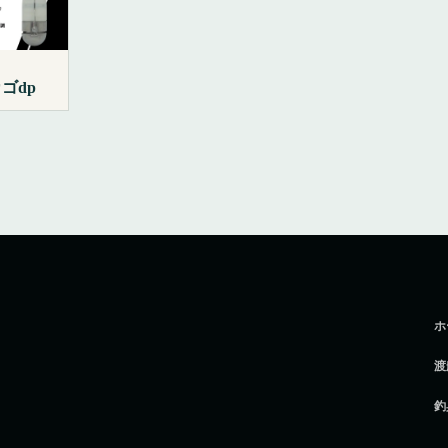
ゴdp
ホ
渡
釣