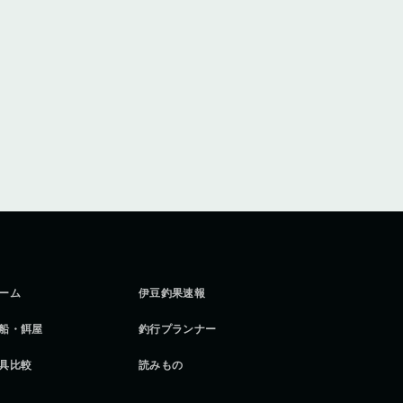
ーム
伊豆釣果速報
船・餌屋
釣行プランナー
具比較
読みもの