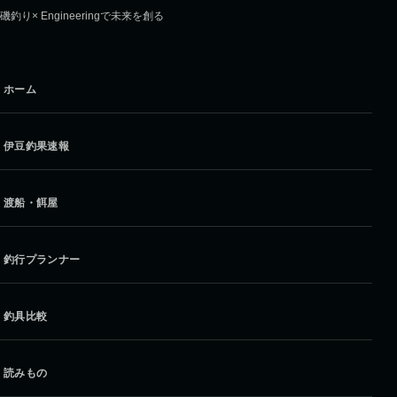
磯釣り× Engineeringで未来を創る
ホーム
伊豆釣果速報
渡船・餌屋
釣行プランナー
釣具比較
読みもの