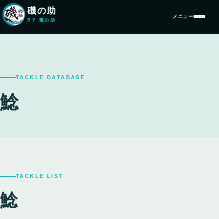
本文へ移動
磯の助
メニュー
BY 籠の助
TACKLE DATABASE
鯰
TACKLE LIST
鯰