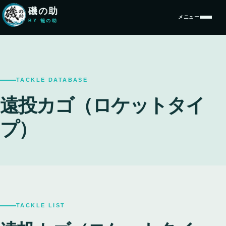
本文へ移動
磯の助
メニュー
BY 籠の助
TACKLE DATABASE
遠投カゴ（ロケットタイ
プ）
TACKLE LIST