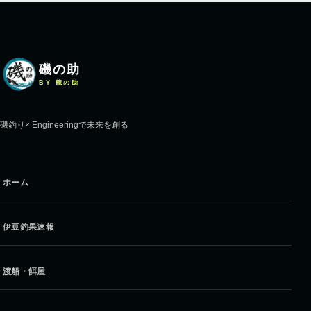
磯の助
BY 籠の助
磯釣り× Engineeringで未来を創る
ホーム
伊豆釣果速報
渡船・餌屋