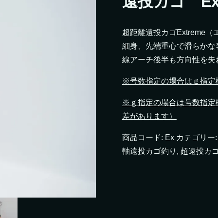
遠投カゴ Ext
超距離遠投カゴExtreme
細身、先端重心で滑らかな
線アーチ後半も方向性を失
※号数指定の場合はｇ指定
※ｇ指定の場合は号数指定欄
差があります）
商品コード:
Ex
カテゴリー
軸遠投カゴ釣り
,
超遠投カ