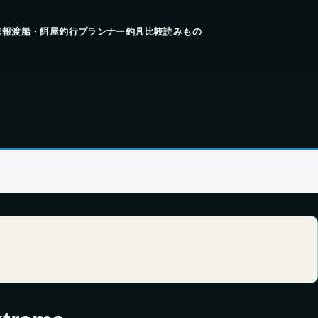
速報
渡船・餌屋
釣行プランナー
釣具比較
読みもの