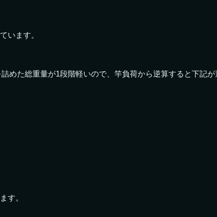
てい
ます。
を詰
めた総重量が1段階軽いので、竿負荷から逆算すると下記が
ます
。