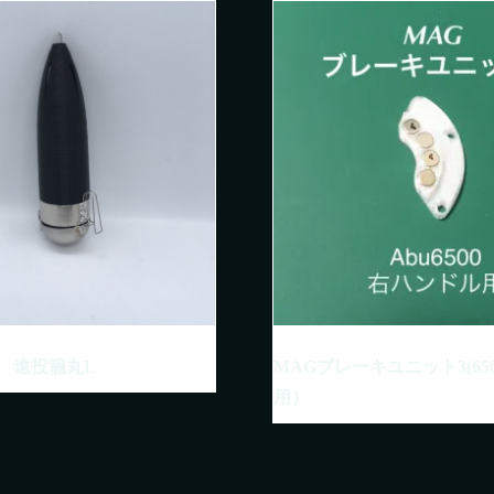
 遠投籠丸L
MAGブレーキユニット3(65
用）