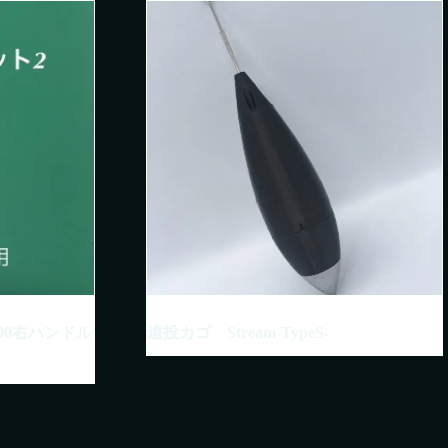
00右ハンドル
遠投カゴ Stream-TypeS-