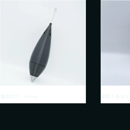
遠投カゴ Stream
遠投１発カゴ