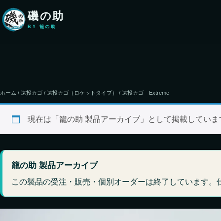
本文へ移動
磯の助
BY 籠の助
ホーム
/
遠投カゴ
/
遠投カゴ（ロケットタイプ）
/ 遠投カゴ Extreme
現在は「籠の助 製品アーカイブ」として掲載してい
籠の助 製品アーカイブ
この製品の受注・販売・個別オーダーは終了しています。