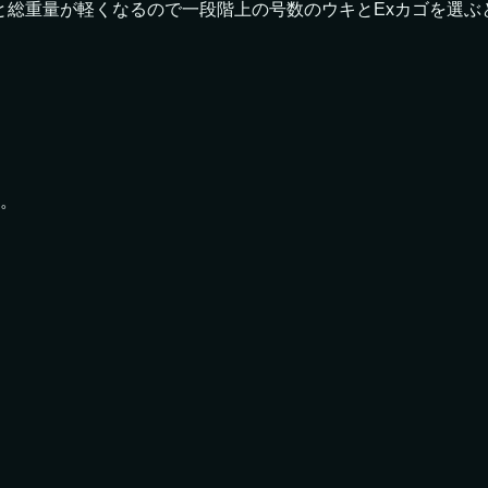
と総重量が軽くなるので一段階上の号数のウキとExカゴを選ぶ
。