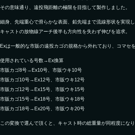
その意味通り、遠投飛距離の極限を目指して製作しました。
細身、先端重心で滑らかな表面、鉛先端まで流線形状を実現し
キャストの放物線アーチ後半も方向性を失わず伸びを追求。
Exは一般的な市販の遠投カゴの規格から外れており、コマセ
使用されている号数→Ex換算
市販カゴ8号→Ex10号、市販ウキ10号
市販カゴ10号→Ex12号、市販ウキ12号
市販カゴ12号→Ex15号、市販ウキ15号
市販カゴ15号→Ex18号、市販ウキ18号
市販カゴ18号→Ex20号、市販ウキ20号
この変換で選んで頂くと、キャスト時の総重量が同程度になり