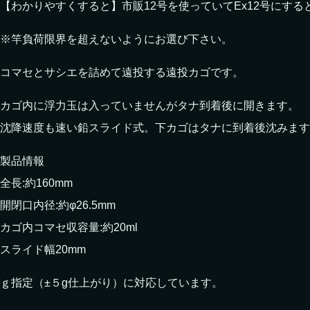
【わかりやすくすると】市販12号を使っていてEx12号にする
※竿負荷限界を超えないようにお選び下さい。
コマセとサシエを詰めて遠投する遠投カゴです。
カゴ内に浮力玉は入っていませんがタナ到着後に開きます。
沈降速度も速い鉛スライド式。下カゴはタナに到着後沈みます
製品情報
全長:約160mm
開閉口内径:約φ26.5mm
カゴ内コマセ収容量:約20ml
スライド幅20mm
ｇ指定（±５g仕上がり）に対応しています。