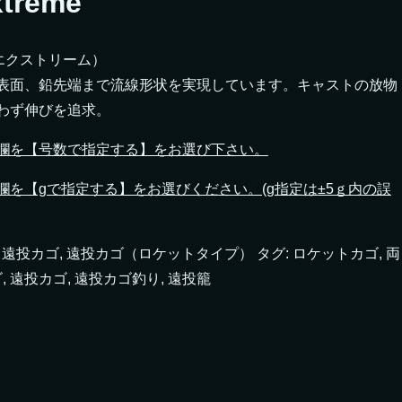
reme
（エクストリーム）
表面、鉛先端まで流線形状を実現しています。キャストの放物
わず伸びを追求。
欄を【号数で指定する】をお選び下さい。
を【gで指定する】をお選びください。(g指定は±5ｇ内の誤
:
遠投カゴ
,
遠投カゴ（ロケットタイプ）
タグ:
ロケットカゴ
,
両
ゴ
,
遠投カゴ
,
遠投カゴ釣り
,
遠投籠