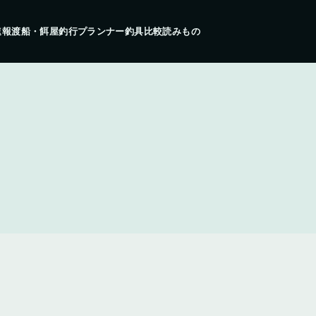
速報
渡船・餌屋
釣行プランナー
釣具比較
読みもの