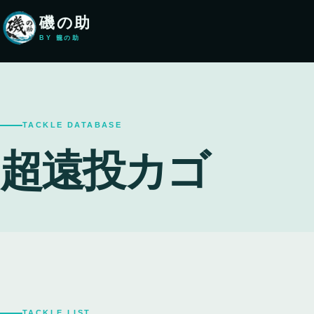
本文へ移動
磯の助
BY 籠の助
TACKLE DATABASE
超遠投カゴ
TACKLE LIST