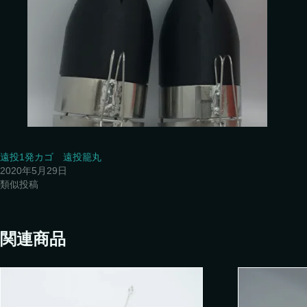
遠投1発カゴ 遠投籠丸
2020年5月29日
類似投稿
関連商品