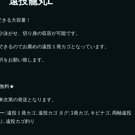
 遠投籠丸L
できる大容量！
小泳がせ、切り身の収容が可能です。
できるのでお薦めの遠投１発カゴとなっています。
択をお願い致します。
料無料★
来次第の発送となります。
ー:
遠投１発カゴ
,
遠投カゴ
タグ:
1発カゴ
,
キビナゴ
,
両軸遠投
り
,
遠投カゴ釣り