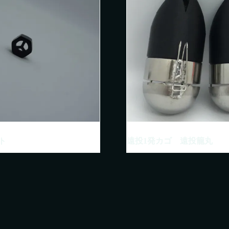
ト
遠投1発カゴ 遠投籠丸