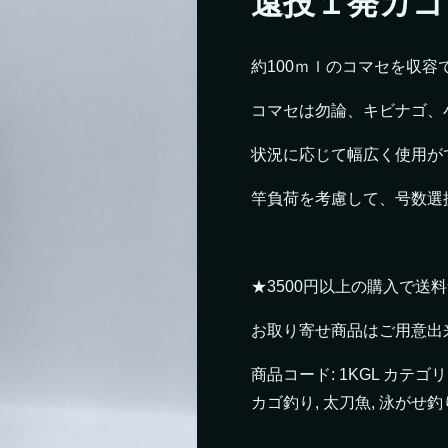
遠投１発カゴ
約100ｍｌのコマセを収容
コマセは勿論、キビナゴ、
状況に応じて幅広く使用が
竿負荷を考慮して、号数選
★3500円以上の購入で送
お取り寄せ商品はご用意出
商品コード:
1KGL
カテゴリ
カゴ釣り
,
太刀魚
,
泳がせ釣