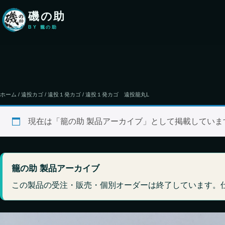
本文へ移動
磯の助
BY 籠の助
ホーム
/
遠投カゴ
/
遠投１発カゴ
/ 遠投１発カゴ 遠投籠丸L
現在は「籠の助 製品アーカイブ」として掲載してい
籠の助 製品アーカイブ
この製品の受注・販売・個別オーダーは終了しています。