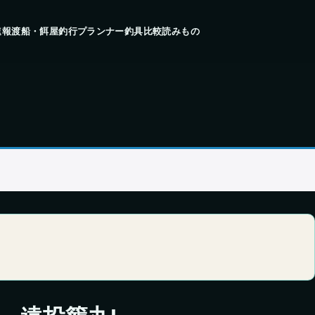
速報
渡船・餌屋
釣行プランナー
釣具比較
読みもの