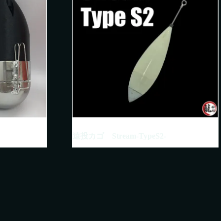
遠投カゴ Stream-TypeS2-