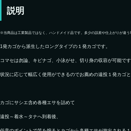
説明
※当商品は工業製品ではなく、ハンドメイド品です。多少の誤差や仕上がりが違う
1発カゴから派生したロングタイプの１発カゴです。
コマセは勿論、キビナゴ、小泳がせ、切り身の収容が可能です
状況に応じて幅広く使用ができるのでお薦めの遠投１発カゴと
カゴにサシエ含め各種エサを詰めて
遠投～着水～タナへ到着後、
任意のポイントで竿を煽るとカゴから各種エサが放出される１