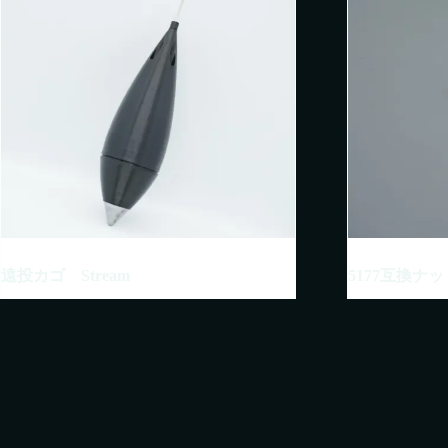
遠投カゴ Stream
5177互換ナッ