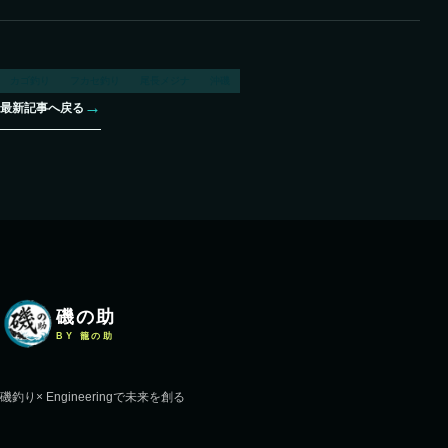
カゴ釣り
フカセ釣り
尾長メジナ
沖磯
→
最新記事へ戻る
磯の助
BY 籠の助
磯釣り× Engineeringで未来を創る