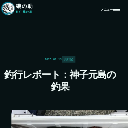
本文へ移動
磯の助
メニュー
BY 籠の助
2025.02.13
釣行記
釣行レポート：神子元島の
釣果