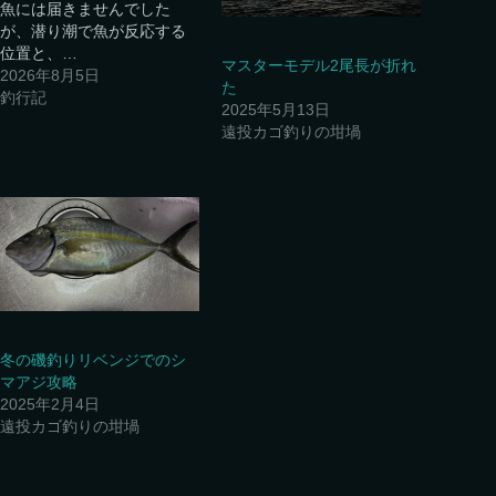
魚には届きませんでした
が、潜り潮で魚が反応する
位置と、…
マスターモデル2尾長が折れ
2026年8月5日
た
釣行記
2025年5月13日
遠投カゴ釣りの坩堝
冬の磯釣りリベンジでのシ
マアジ攻略
2025年2月4日
遠投カゴ釣りの坩堝