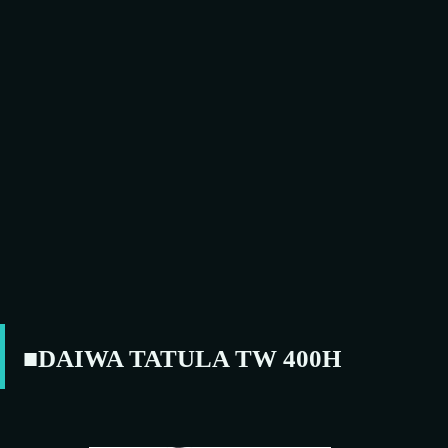
■DAIWA
TATULA TW 400
H