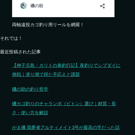
両軸遠投カゴ釣り用リールを網羅！
それでは！
最近投稿された記事
【神子元島・カリトの鼻釣行記】夜釣りでシブダイに
挑戦｜潜り潮で得た手応えと課題
磯の助の釣り哲学
磯カゴ釣りのチャランボ（ピトン）選び｜材質・長
さ・使い方を解説
がま磯 我夢者アルティメイト3号が最高の竿だった話