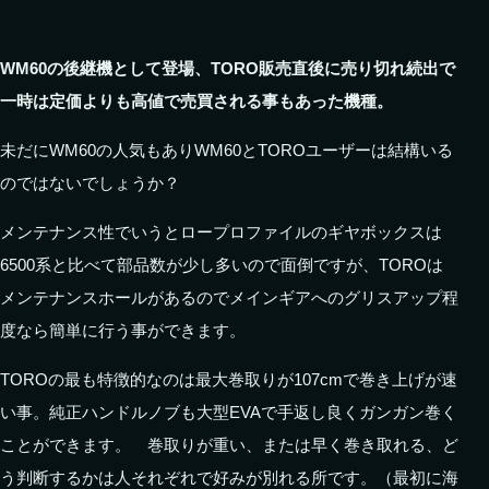
WM60の後継機として登場、TORO販売直後に売り切れ続出で
一時は定価よりも高値で売買される事もあった機種。
未だにWM60の人気もありWM60とTOROユーザーは結構いる
のではないでしょうか？
メンテナンス性でいうとロープロファイルのギヤボックスは
6500系と比べて部品数が少し多いので面倒ですが、TOROは
メンテナンスホールがあるのでメインギアへのグリスアップ程
度なら簡単に行う事ができます。
TOROの最も特徴的なのは最大巻取りが107cmで巻き上げが速
い事。純正ハンドルノブも大型EVAで手返し良くガンガン巻く
ことができます。 巻取りが重い、または早く巻き取れる、ど
う判断するかは人それぞれで好みが別れる所です。（最初に海