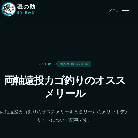
本文へ移動
磯の助
メニュー
BY 籠の助
2021.05.07
遠投カゴ釣りの坩堝
両軸遠投カゴ釣りのオスス
メリール
両軸遠投カゴ釣りのオススメリールと各リールのメリットデメ
リットについて記事です。