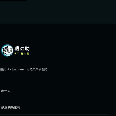
磯の助
BY 籠の助
磯釣り× Engineeringで未来を創る
ホーム
伊豆釣果速報