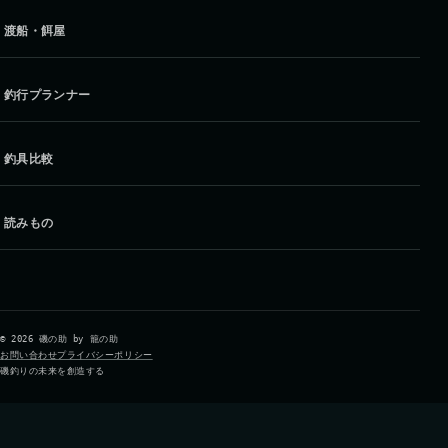
渡船・餌屋
釣行プランナー
釣具比較
読みもの
© 2026 磯の助 by 籠の助
お問い合わせ
プライバシーポリシー
磯釣りの未来を創造する