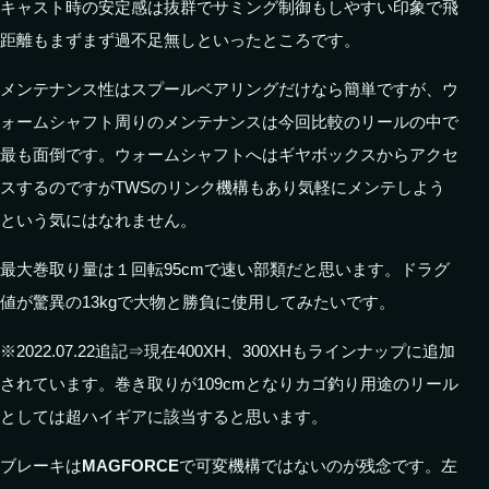
キャスト時の安定感は抜群でサミング制御もしやすい印象で飛
距離もまずまず過不足無しといったところです。
メンテナンス性はスプールベアリングだけなら簡単ですが、ウ
ォームシャフト周りのメンテナンスは今回比較のリールの中で
最も面倒です。ウォームシャフトへはギヤボックスからアクセ
スするのですがTWSのリンク機構もあり気軽にメンテしよう
という気にはなれません。
最大巻取り量は１回転95cmで速い部類だと思います。ドラグ
値が驚異の13kgで大物と勝負に使用してみたいです。
※2022.07.22追記⇒現在400XH、300XHもラインナップに追加
されています。巻き取りが109cmとなりカゴ釣り用途のリール
としては超ハイギアに該当すると思います。
ブレーキは
MAGFORCE
で可変機構ではないのが残念です。左