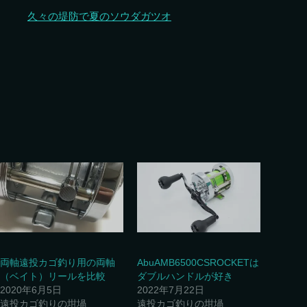
久々の堤防で夏のソウダガツオ
両軸遠投カゴ釣り用の両軸
AbuAMB6500CSROCKETは
（ベイト）リールを比較
ダブルハンドルが好き
2020年6月5日
2022年7月22日
遠投カゴ釣りの坩堝
遠投カゴ釣りの坩堝