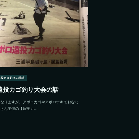
遠投カゴ釣りの坩堝
遠投カゴ釣り大会の話
になりますが、アポロカゴやアポロウキでおなじ
事さん主催の【遠投カ…