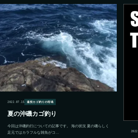
2022.07.15
遠投カゴ釣りの坩堝
夏の沖磯カゴ釣り
今回は沖磯釣行についての記事です。 海の状況 夏の磯らしく
2022
足元ではカラフルな雑魚がコ…