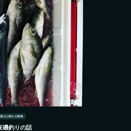
遠投カゴ釣りの坩堝
夜磯釣りの話