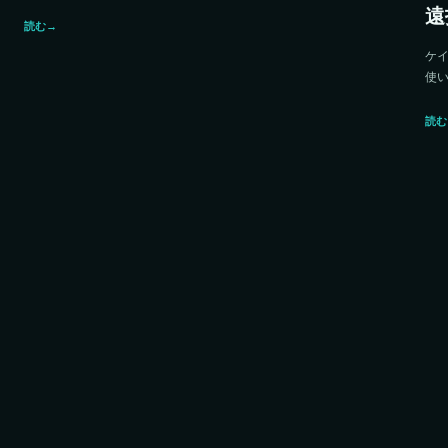
遠
読む
→
ケ
使
読む