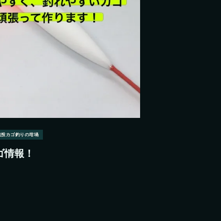
遠投カゴ釣りの坩堝
ゴ情報！