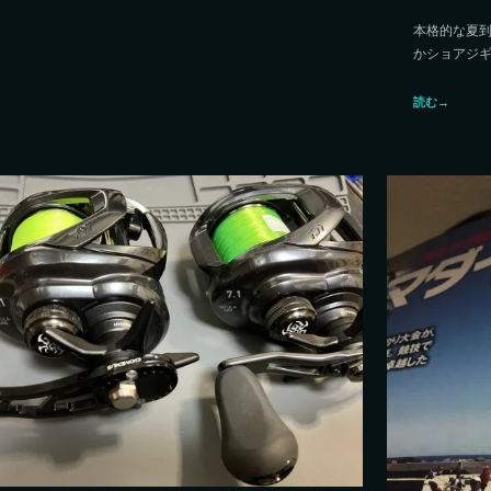
本格的な夏
かショアジ
読む
→