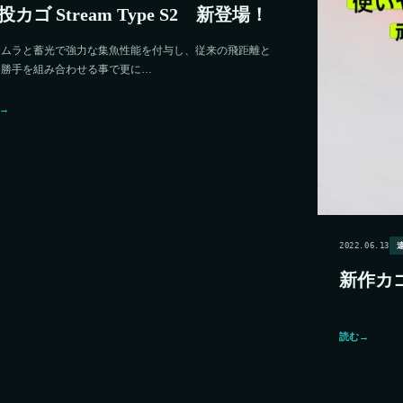
投カゴ Stream Type S2 新登場！
イムラと蓄光で強力な集魚性能を付与し、従来の飛距離と
い勝手を組み合わせる事で更に…
→
2022.06.13
新作カ
読む
→