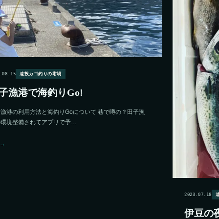
.08.15
遠投カゴ釣りの坩堝
子漁港で海釣りGo!
漁港の利用方法と海釣りGoについて 巷で噂の？田子漁
が環境整備されてアプリで予…
→
2023.07.18
伊豆の