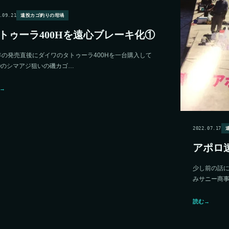
.09.21
遠投カゴ釣りの坩堝
トゥーラ400Hを遠心ブレーキ化①
年の発売直後にダイワのタトゥーラ400Hを一台購入して
◯のシマアジ狙いの磯カゴ…
→
2022.07.17
アポロ
少し前の話
みサニー商
読む
→