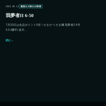
2022.06.11
遠投カゴ釣りの坩堝
我夢者II 6-50
7月20日は全品ポイント5倍！がまかつ がま磯 我夢者2 6号
5.0 (磯竿) 楽天…
読む
→
投稿のページ送り