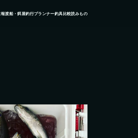
速報
渡船・餌屋
釣行プランナー
釣具比較
読みもの