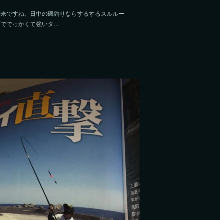
到来ですね。日中の磯釣りならするするスルルー
ギででっかくて強いタ…