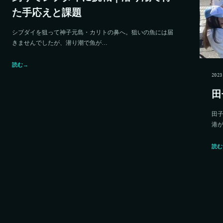
た手応えと課題
シブダイを狙って神子元島・カリトの鼻へ。狙いの魚には届
きませんでしたが、潜り潮で魚が…
読む
→
2023
田
田子
港
読む