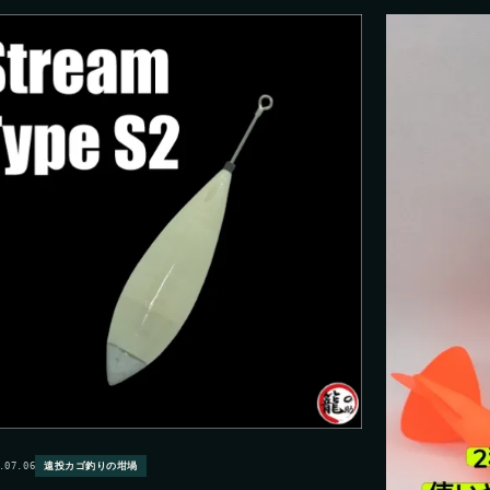
.07.06
遠投カゴ釣りの坩堝