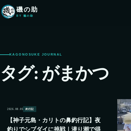
本文へ移動
磯の助
BY 籠の助
KAGONOSUKE JOURNAL
タグ:
がまかつ
2026.08.05
釣行記
【神子元島・カリトの鼻釣行記】夜
釣りでシブダイに挑戦｜潜り潮で得