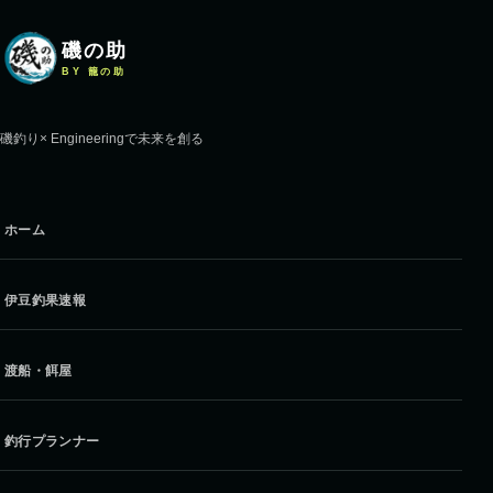
磯の助
BY 籠の助
磯釣り× Engineeringで未来を創る
ホーム
伊豆釣果速報
渡船・餌屋
釣行プランナー