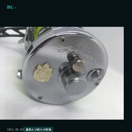
読む
→
2021.09.09
遠投カゴ釣りの坩堝