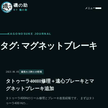
本文へ移動
磯の助
メニュー
BY 籠の助
KAGONOSUKE JOURNAL
タグ:
マグネットブレーキ
2023.06.05
遠投カゴ釣りの坩堝
タトゥーラ400H修理＋遠心ブレーキとマ
グネットブレーキ追加
タトゥーラ400Hのリール修理とブレーキ改造続報です。 まずはタト
ゥーラ400 Hの…