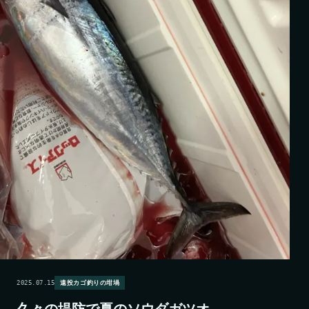
2025.07.15
遠投カゴ釣りの坩堝