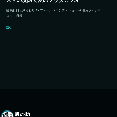
久々の堤防で夏のソウダガツオ
🗓️ 釣行日と潮まわり 🏞️ フィールドコンディション 🎣 使用タックル
ロッド 我夢…
読む
→
磯の助