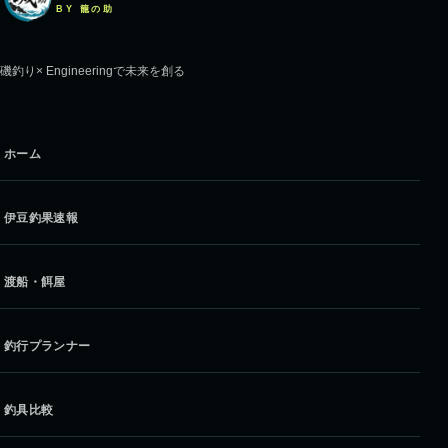
BY 籠の助
磯釣り× Engineeringで未来を創る
ホーム
伊豆釣果速報
渡船・餌屋
釣行プランナー
釣具比較