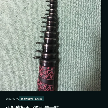
2020.06.05
遠投カゴ釣りの坩堝