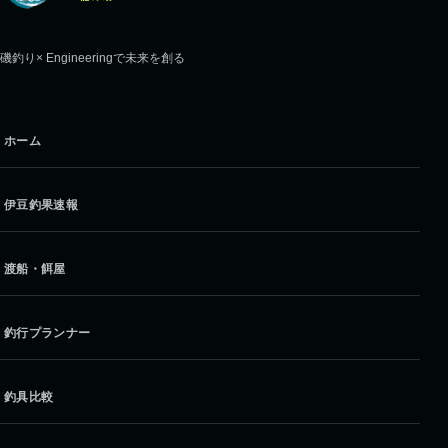
磯釣り× Engineeringで未来を創る
ホーム
伊豆釣果速報
渡船・餌屋
釣行プランナー
釣具比較