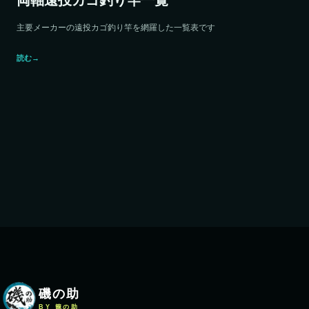
両軸遠投カゴ釣り竿一覧
主要メーカーの遠投カゴ釣り竿を網羅した一覧表です
読む
→
磯の助
BY 籠の助