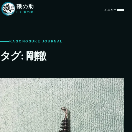
本文へ移動
磯の助
メニュー
BY 籠の助
KAGONOSUKE JOURNAL
タグ:
剛轍