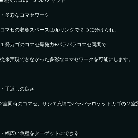
■遠投カゴdp 3つのメリット
・多彩なコマセワーク
コマセの収容スペースはdpリングで２つに分けられ、
１発カゴのコマセ爆発力+パラパラコマセ同調で
従来実現できなかった多彩なコマセワークを可能にします。
・手返しの良さ
2室同時のコマセ、サシエ充填でパラパラロケットカゴの２室
・幅広い魚種をターゲットにできる