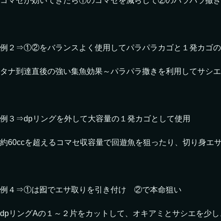
コマセが効いてきたら①のコマセを減らして②のパラパラ撒き
例２⇒①②をバランスよく使用してパラパラカゴと１発カゴの
タナ到達直後の強い集魚効果～パラパラ撒きを利用してサシエ
例３⇒dpリングを外して大容量の１発カゴとして使用
約60ccを超えるコマセ収容量で回遊魚を狙ったり、切り身エ
例４⇒①は囮でエサ取りを引き付け ②で本命狙い
dpリングAの１～２片をカットして、オキアミとサシエを少