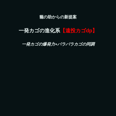
籠の助からの新提案
一発カゴの進化系
【遠投カゴdp】
一発カゴの爆発力+パラパラカゴの同調