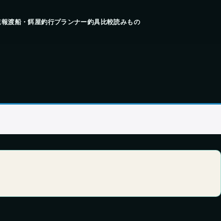
速報
渡船・餌屋
釣行プランナー
釣具比較
読みもの