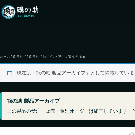
本文へ移動
磯の助
BY 籠の助
ホーム
/
遠投カゴ
/
遠投カゴdp（ドンパラ）
/ 遠投カゴdp
現在は「籠の助 製品アーカイブ」として掲載してい
籠の助 製品アーカイブ
この製品の受注・販売・個別オーダーは終了しています。