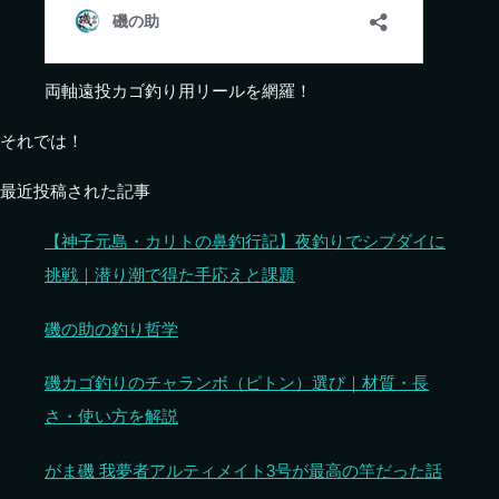
両軸遠投カゴ釣り用リールを網羅！
それでは！
最近投稿された記事
【神子元島・カリトの鼻釣行記】夜釣りでシブダイに
挑戦｜潜り潮で得た手応えと課題
磯の助の釣り哲学
磯カゴ釣りのチャランボ（ピトン）選び｜材質・長
さ・使い方を解説
がま磯 我夢者アルティメイト3号が最高の竿だった話