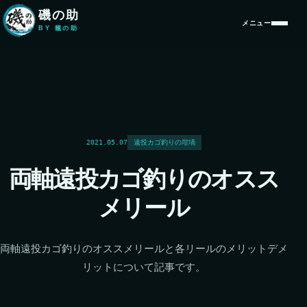
本文へ移動
磯の助
メニュー
BY 籠の助
2021.05.07
遠投カゴ釣りの坩堝
両軸遠投カゴ釣りのオスス
メリール
両軸遠投カゴ釣りのオススメリールと各リールのメリットデメ
リットについて記事です。