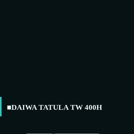
■DAIWA
TATULA TW 400
H