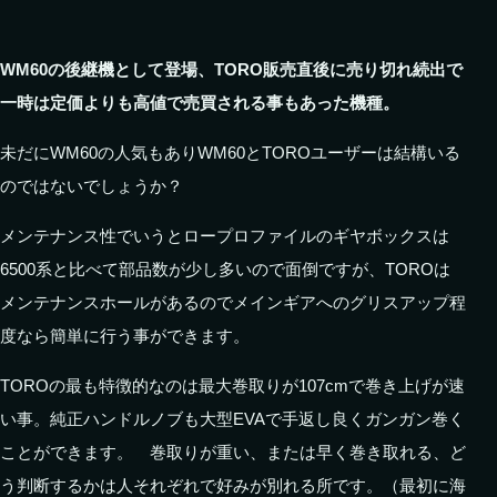
WM60の後継機として登場、TORO販売直後に売り切れ続出で
一時は定価よりも高値で売買される事もあった機種。
未だにWM60の人気もありWM60とTOROユーザーは結構いる
のではないでしょうか？
メンテナンス性でいうとロープロファイルのギヤボックスは
6500系と比べて部品数が少し多いので面倒ですが、TOROは
メンテナンスホールがあるのでメインギアへのグリスアップ程
度なら簡単に行う事ができます。
TOROの最も特徴的なのは最大巻取りが107cmで巻き上げが速
い事。純正ハンドルノブも大型EVAで手返し良くガンガン巻く
ことができます。 巻取りが重い、または早く巻き取れる、ど
う判断するかは人それぞれで好みが別れる所です。（最初に海