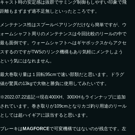
キャスト時の安定感は抜群でサミング制御もしやすい印象で飛
距離もまずまず過不足無しといったところです。
メンテナンス性はスプールベアリングだけなら簡単ですが、ウ
ォームシャフト周りのメンテナンスは今回比較のリールの中で
最も面倒です。ウォームシャフトへはギヤボックスからアクセ
スするのですがTWSのリンク機構もあり気軽にメンテしよう
という気にはなれません。
最大巻取り量は１回転95cmで速い部類だと思います。ドラグ
値が驚異の13kgで大物と勝負に使用してみたいです。
※2022.07.22追記⇒現在400XH、300XHもラインナップに追加
されています。巻き取りが109cmとなりカゴ釣り用途のリール
としては超ハイギアに該当すると思います。
ブレーキは
MAGFORCE
で可変機構ではないのが残念です。左