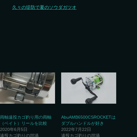
久々の堤防で夏のソウダガツオ
両軸遠投カゴ釣り用の両軸
AbuAMB6500CSROCKETは
（ベイト）リールを比較
ダブルハンドルが好き
2020年6月5日
2022年7月22日
遠投カゴ釣りの坩堝
遠投カゴ釣りの坩堝