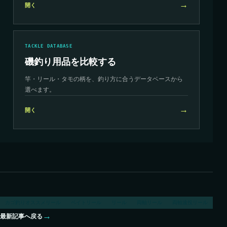
→
開く
TACKLE DATABASE
磯釣り用品を比較する
竿・リール・タモの柄を、釣り方に合うデータベースから
選べます。
→
開く
カゴ釣りオススメリール
ベイトリール
リール
両軸リール
両軸遠投リール
→
最新記事へ戻る