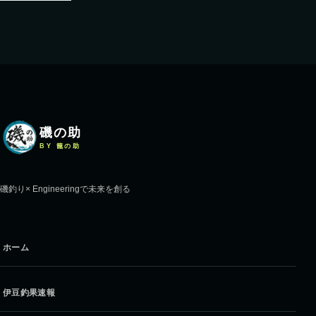
磯の助
BY 籠の助
磯釣り× Engineeringで未来を創る
ホーム
伊豆釣果速報