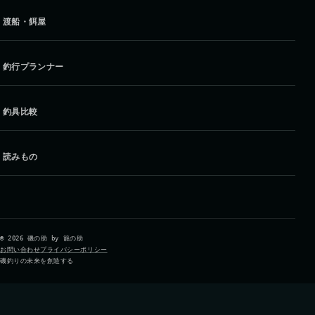
渡船・餌屋
釣行プランナー
釣具比較
読みもの
© 2026 磯の助 by 籠の助
お問い合わせ
プライバシーポリシー
磯釣りの未来を創造する